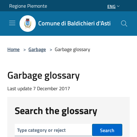
Salta al contenuto principale
Regione Piemonte
ENG
Comune di Baldichieri d'Asti
Home
>
Garbage
>
Garbage glossary
Garbage glossary
Last update 7 December 2017
Search the glossary
Search