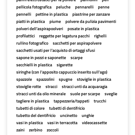
pellicola fotografica
peluche
pennarelli
penne
pennelli
pettine in plastica
piastrine per zanzare
piatti in plastica
piume
polvere da pulizia pavimenti
polveri dell'aspirapoolveri
posate in plastica
profilattici
reggette per legatura pacchi
righelli
rullino fotografico
sacchetti per aspirapolvere
sacchetti usati per l’acquisto di ortaggi sfusi
sapone in pezzi e saponette
scarpe
secchielli in plastica
sigarette
siringhe (con l'apposito cappuccio inserito sull'ago)
spazzole
spazzolini
spugne
stoviglie in plastica
stoviglie rotte
stracci
stracci unti da acquaragia
stracci unti da olio minerale
suole per scarpe
sveglie
tagliere in plastica
tappezzeria/tappeti
trucchi
tubetti di colore
tubetti di dentifricio
tubetto del dentifricio
uncinetto
unghie
vasi in plastica
vasi in terracotta
videocassette
zaini
zerbino
zoccoli