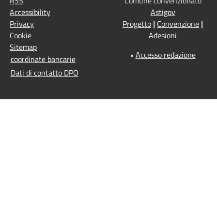
RSS
Comune convenzionato
Accessibility
Astigov
Privacy
Progetto
|
Convenzione
|
Cookie
Adesioni
Sitemap
•
Accesso redazione
coordinate bancarie
Dati di contatto DPO