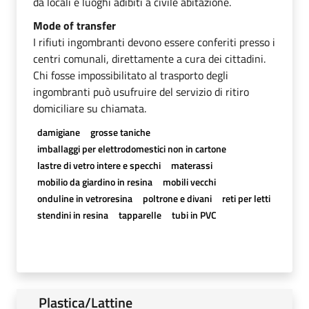
da locali e luoghi adibiti a civile abitazione.
Mode of transfer
I rifiuti ingombranti devono essere conferiti presso i
centri comunali, direttamente a cura dei cittadini.
Chi fosse impossibilitato al trasporto degli
ingombranti può usufruire del servizio di ritiro
domiciliare su chiamata.
damigiane
grosse taniche
imballaggi per elettrodomestici non in cartone
lastre di vetro intere e specchi
materassi
mobilio da giardino in resina
mobili vecchi
onduline in vetroresina
poltrone e divani
reti per letti
stendini in resina
tapparelle
tubi in PVC
Plastica/Lattine