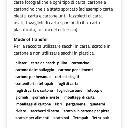
carte fotografiche e ogni tipo di carta, cartone e
cartoncino che sia stato sporcato (ad esempio carta
oleata, carta e cartone unti, fazzoletti di carta
usati, tovaglioli di carta sporchi di cibo, carta
plastificata, fustini del detersivo).
Mode of transfer
Per la raccolta utilizzare sacchi in carta, scatole in
cartone e non utilizzare sacchi in plastica.
blister
carta da pacchi pulita
cartoncino
cartone da imballaggio
cartone per alimenti
cartone per bevande
cartoni piegati
contenitori in tetrapak
fogli di carta
fogli di carta o cartone
fogli di cartone
fotocopie
giornali
giornali e riviste
imballaggi di carta
imballaggi di cartone
libri
pergamene
quaderni
riviste
sacchetti di carta
scatola in cartone per pizza
scatole per alimenti
scatoloni
Tetrapak
Tetra-pak