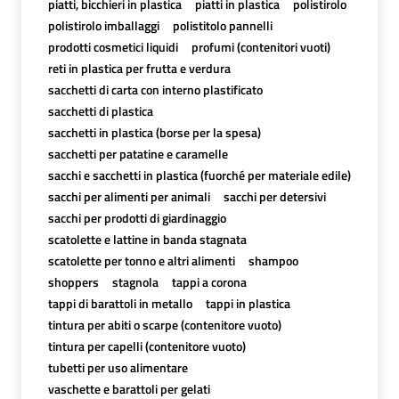
piatti, bicchieri in plastica
piatti in plastica
polistirolo
polistirolo imballaggi
polistitolo pannelli
prodotti cosmetici liquidi
profumi (contenitori vuoti)
reti in plastica per frutta e verdura
sacchetti di carta con interno plastificato
sacchetti di plastica
sacchetti in plastica (borse per la spesa)
sacchetti per patatine e caramelle
sacchi e sacchetti in plastica (fuorché per materiale edile)
sacchi per alimenti per animali
sacchi per detersivi
sacchi per prodotti di giardinaggio
scatolette e lattine in banda stagnata
scatolette per tonno e altri alimenti
shampoo
shoppers
stagnola
tappi a corona
tappi di barattoli in metallo
tappi in plastica
tintura per abiti o scarpe (contenitore vuoto)
tintura per capelli (contenitore vuoto)
tubetti per uso alimentare
vaschette e barattoli per gelati