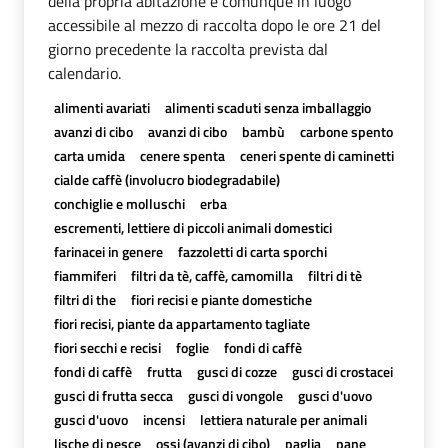
della propria abitazione e comunque in luogo
accessibile al mezzo di raccolta dopo le ore 21 del
giorno precedente la raccolta prevista dal
calendario.
alimenti avariati
alimenti scaduti senza imballaggio
avanzi di cibo
avanzi di cibo
bambù
carbone spento
carta umida
cenere spenta
ceneri spente di caminetti
cialde caffè (involucro biodegradabile)
conchiglie e molluschi
erba
escrementi, lettiere di piccoli animali domestici
farinacei in genere
fazzoletti di carta sporchi
fiammiferi
filtri da tè, caffè, camomilla
filtri di tè
filtri di the
fiori recisi e piante domestiche
fiori recisi, piante da appartamento tagliate
fiori secchi e recisi
foglie
fondi di caffè
fondi di caffè
frutta
gusci di cozze
gusci di crostacei
gusci di frutta secca
gusci di vongole
gusci d'uovo
gusci d'uovo
incensi
lettiera naturale per animali
lische di pesce
ossi (avanzi di cibo)
paglia
pane