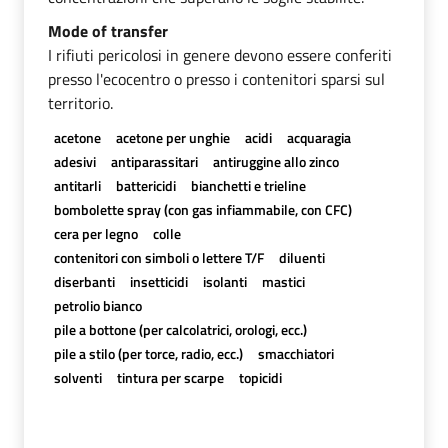
Mode of transfer
I rifiuti pericolosi in genere devono essere conferiti
presso l'ecocentro o presso i contenitori sparsi sul
territorio.
acetone
acetone per unghie
acidi
acquaragia
adesivi
antiparassitari
antiruggine allo zinco
antitarli
battericidi
bianchetti e trieline
bombolette spray (con gas infiammabile, con CFC)
cera per legno
colle
contenitori con simboli o lettere T/F
diluenti
diserbanti
insetticidi
isolanti
mastici
petrolio bianco
pile a bottone (per calcolatrici, orologi, ecc.)
pile a stilo (per torce, radio, ecc.)
smacchiatori
solventi
tintura per scarpe
topicidi