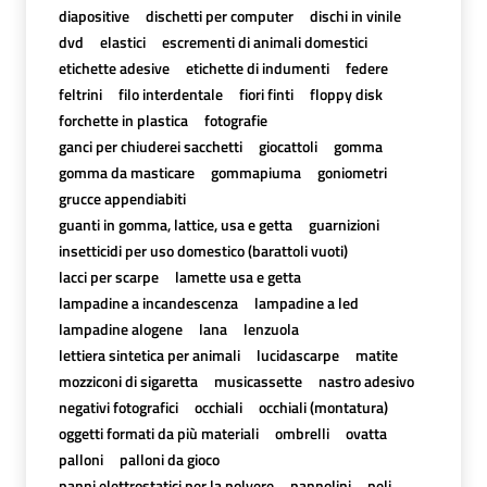
diapositive
dischetti per computer
dischi in vinile
dvd
elastici
escrementi di animali domestici
etichette adesive
etichette di indumenti
federe
feltrini
filo interdentale
fiori finti
floppy disk
forchette in plastica
fotografie
ganci per chiuderei sacchetti
giocattoli
gomma
gomma da masticare
gommapiuma
goniometri
grucce appendiabiti
guanti in gomma, lattice, usa e getta
guarnizioni
insetticidi per uso domestico (barattoli vuoti)
lacci per scarpe
lamette usa e getta
lampadine a incandescenza
lampadine a led
lampadine alogene
lana
lenzuola
lettiera sintetica per animali
lucidascarpe
matite
mozziconi di sigaretta
musicassette
nastro adesivo
negativi fotografici
occhiali
occhiali (montatura)
oggetti formati da più materiali
ombrelli
ovatta
palloni
palloni da gioco
panni elettrostatici per la polvere
pannolini
peli